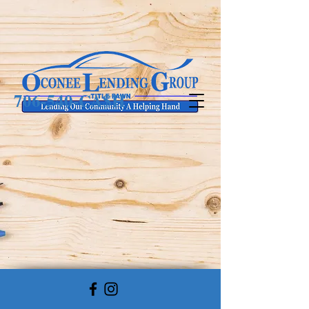
706-540-CA$H